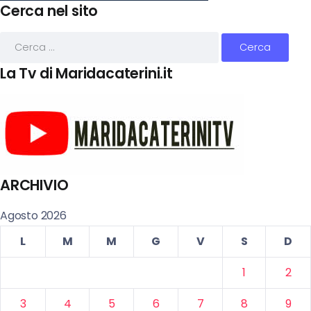
Cerca nel sito
La Tv di Maridacaterini.it
ARCHIVIO
Agosto 2026
L
M
M
G
V
S
D
1
2
3
4
5
6
7
8
9