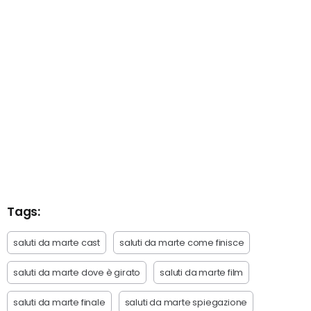
Tags:
saluti da marte cast
saluti da marte come finisce
saluti da marte dove è girato
saluti da marte film
saluti da marte finale
saluti da marte spiegazione