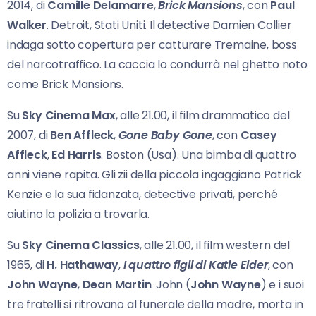
2014, di
Camille Delamarre
,
Brick
Mansions
, con
Paul
Walker
. Detroit, Stati Uniti. Il detective Damien Collier
indaga sotto copertura per catturare Tremaine, boss
del narcotraffico. La caccia lo condurrà nel ghetto noto
come Brick Mansions.
Su
Sky Cinema Max
, alle 21.00, il film drammatico del
2007, di
Ben Affleck
,
Gone Baby Gone
, con
Casey
Affleck
,
Ed Harris
. Boston (Usa). Una bimba di quattro
anni viene rapita. Gli zii della piccola ingaggiano Patrick
Kenzie e la sua fidanzata, detective privati, perché
aiutino la polizia a trovarla.
Su
Sky Cinema Classics
, alle 21.00, il film western del
1965, di
H. Hathaway
,
I quattro figli di
Katie Elder
, con
John Wayne
,
Dean Martin
. John (
John Wayne
) e i suoi
tre fratelli si ritrovano al funerale della madre, morta in