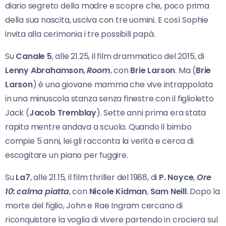
diario segreto della madre e scopre che, poco prima
della sua nascita, usciva con tre uomini. E così Sophie
invita alla cerimonia i tre possibili papà.
Su
Canale 5
, alle 21.25, il film drammatico del 2015, di
Lenny Abrahamson
,
Room
, con
Brie Larson
. Ma (
Brie
Larson
) è una giovane mamma che vive intrappolata
in una minuscola stanza senza finestre con il figlioletto
Jack (
Jacob Tremblay
). Sette anni prima era stata
rapita mentre andava a scuola. Quando il bimbo
compie 5 anni, lei gli racconta la verità e cerca di
escogitare un piano per fuggire.
Su
La7
, alle 21.15, il film thriller del 1988, di
P. Noyce
,
Ore
10: calma piatta
, con
Nicole Kidman
,
Sam Neill
. Dopo la
morte del figlio, John e Rae Ingram cercano di
riconquistare la voglia di vivere partendo in crociera sul