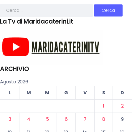
La Tv di Maridacaterini.it
ARCHIVIO
Agosto 2026
L
M
M
G
V
S
D
1
2
3
4
5
6
7
8
9