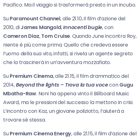
Pacifico. Ma il viaggio si trasformerà presto in un incubo.
Su
Paramount Channel
, alle 21.10, il film d’azione del
2010, di
James Mangold
,
Innocenti bugie
, con
Cameron Diaz
,
Tom Cruise
. Quando June incontra Roy,
niente è più come prima. Quello che credeva essere
l’uomo della sua vita, infatti, si rivela un agente segreto
che la trascinerà in un’avventura mozzafiato.
Su
Premium Cinema
, alle 21.15, il film drammatico del
2014,
Beyond the lights – Trova la tua voce
con
Gugu
Mbatha-Raw
. Noni ha appena vinto il Billboard Music
Award, ma le pressioni del successo la mettono in crisi.
L’incontro con Kaz, un giovane poliziotto, l’aiuterà a
trovare sé stessa.
Su
Premium Cinema Energy
, alle 21.15, il film d’azione del