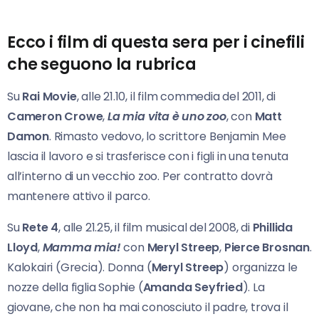
Ecco i film di questa sera per i cinefili
che seguono la rubrica
Su
Rai Movie
, alle 21.10, il film commedia del 2011, di
Cameron Crowe
,
La mia vita è uno zoo
, con
Matt
Damon
. Rimasto vedovo, lo scrittore Benjamin Mee
lascia il lavoro e si trasferisce con i figli in una tenuta
all’interno di un vecchio zoo. Per contratto dovrà
mantenere attivo il parco.
Su
Rete 4
, alle 21.25, il film musical del 2008, di
Phillida
Lloyd
,
Mamma mia!
con
Meryl Streep
,
Pierce Brosnan
.
Kalokairi (Grecia). Donna (
Meryl Streep
) organizza le
nozze della figlia Sophie (
Amanda Seyfried
). La
giovane, che non ha mai conosciuto il padre, trova il