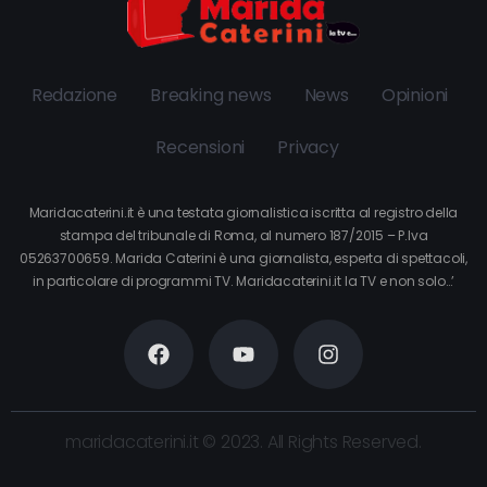
Redazione
Breaking news
News
Opinioni
Recensioni
Privacy
Maridacaterini.it è una testata giornalistica iscritta al registro della
stampa del tribunale di Roma, al numero 187/2015 – P.Iva
05263700659. Marida Caterini è una giornalista, esperta di spettacoli,
in particolare di programmi TV. Maridacaterini.it la TV e non solo…’
maridacaterini.it © 2023. All Rights Reserved.