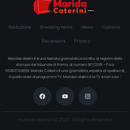
Redazione
Breaking news
News
Opinioni
Recensioni
Privacy
Maridacaterini.it è una testata giornalistica iscritta al registro della
stampa del tribunale di Roma, al numero 187/2015 – P.Iva
05263700659. Marida Caterini è una giornalista, esperta di spettacoli,
in particolare di programmi TV. Maridacaterini.it la TV e non solo…’
maridacaterini.it © 2023. All Rights Reserved.