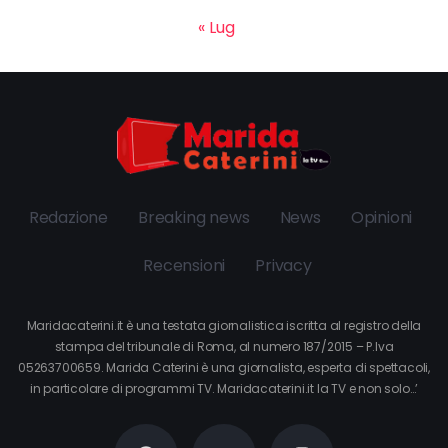
« Lug
Redazione
Breaking news
News
Opinioni
Recensioni
Privacy
Maridacaterini.it è una testata giornalistica iscritta al registro della
stampa del tribunale di Roma, al numero 187/2015 – P.Iva
05263700659. Marida Caterini è una giornalista, esperta di spettacoli,
in particolare di programmi TV. Maridacaterini.it la TV e non solo…’