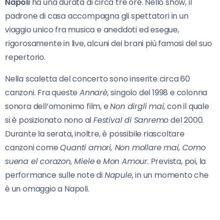
Napoli
ha una durata di circa tre ore. Nello show, il
padrone di casa accompagna gli spettatori in un
viaggio unico fra musica e aneddoti ed esegue,
rigorosamente in live, alcuni dei brani più famosi del suo
repertorio.
Nella scaletta del concerto sono inserite circa 60
canzoni. Fra queste
Annarè,
singolo del 1998 e colonna
sonora dell’omonimo film, e
Non dirgli mai,
con il quale
si è posizionato nono al
Festival di Sanremo
del 2000.
Durante la serata, inoltre, è possibile riascoltare
canzoni come
Quanti amori, Non mollare mai, Como
suena el corazon, Miele
e
Mon Amour.
Prevista, poi, la
performance sulle note di
Napule,
in un momento che
è un omaggio a Napoli.