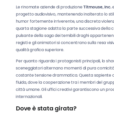
Le rinomate aziende di produzione
Titmouse, Inc.
progetto audiovisivo, mantenendo inalterato lo sti
humor fortemente irriverente, una discreta violenza 
quarta stagione adatta la parte successiva della
pulsante della saga dei temibili draghi appartenent
registi e gli animatori si concentrano sulla resa v
qualità grafica superiore.
Per quanto riguarda i protagonisti principali, lo show
sceneggiatori alternano momenti di pura comicità 
costante tensione drammatica. Questa sapiente c
fluida, dove la cooperazione tra i membri del grupp
città umane. Gli uffici creativi garantiscono un pro
internazionali.
Dove è stata girata?