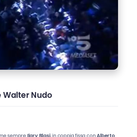
ce Walter Nudo
 come sempre
Ilary Blasi
, in coppia fissa con
Alberto