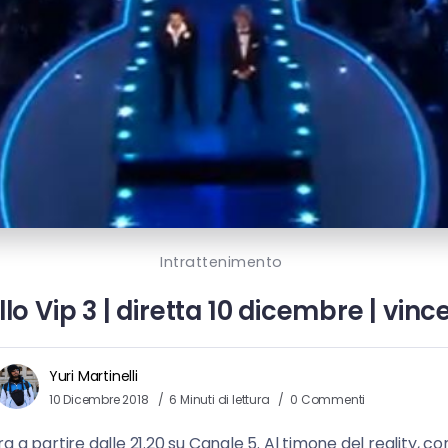
Intrattenimento
lo Vip 3 | diretta 10 dicembre | vin
Yuri Martinelli
10 Dicembre 2018
6 Minuti di lettura
0 Commenti
a a partire dalle 21.20 su Canale 5. Al timone del reality,