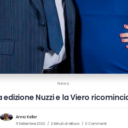
News
edizione Nuzzi e la Viero ricomincia
Anna Keller
11 Settembre 2020
2 Minuti di lettura
0 Commenti