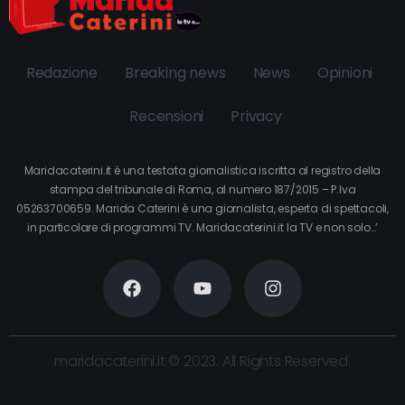
Redazione
Breaking news
News
Opinioni
Recensioni
Privacy
Maridacaterini.it è una testata giornalistica iscritta al registro della
stampa del tribunale di Roma, al numero 187/2015 – P.Iva
05263700659. Marida Caterini è una giornalista, esperta di spettacoli,
in particolare di programmi TV. Maridacaterini.it la TV e non solo…’
maridacaterini.it © 2023. All Rights Reserved.