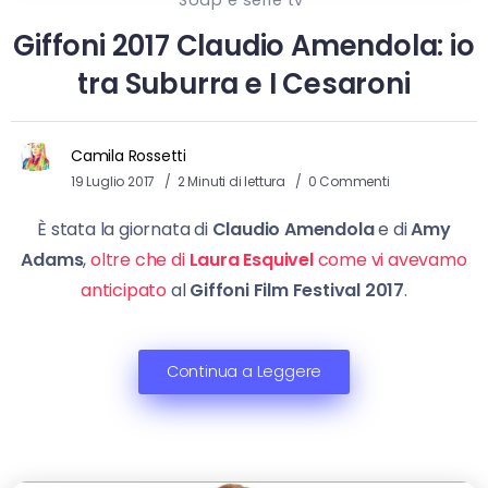
Soap e serie tv
Giffoni 2017 Claudio Amendola: io
tra Suburra e I Cesaroni
Camila Rossetti
19 Luglio 2017
2 Minuti di lettura
0 Commenti
È stata la giornata di
Claudio Amendola
e di
Amy
Adams
,
oltre che di
Laura Esquivel
come vi avevamo
anticipato
al
Giffoni Film Festival 2017
.
Continua a Leggere