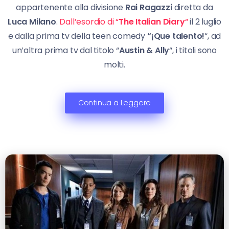
appartenente alla divisione
Rai Ragazzi
diretta da
Luca Milano
.
Dall’esordio di “
The Italian Diary
“
il 2 luglio
e dalla prima tv della teen comedy
“¡Que talento!
“, ad
un’altra prima tv dal titolo “
Austin & Ally
“, i titoli sono
molti.
Continua a Leggere