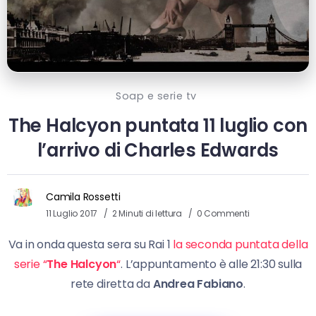
Soap e serie tv
The Halcyon puntata 11 luglio con
l’arrivo di Charles Edwards
Camila Rossetti
11 Luglio 2017
2 Minuti di lettura
0 Commenti
Va in onda questa sera su Rai 1
la seconda puntata della
serie “
The Halcyon
“
. L’appuntamento è alle 21:30 sulla
rete diretta da
Andrea Fabiano
.