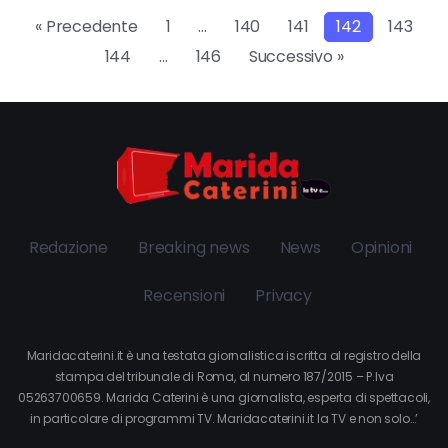
« Precedente
1
…
140
141
142
143
144
…
146
Successivo »
Redazione
Breaking news
News
Opinioni
Recensioni
Privacy
Maridacaterini.it è una testata giornalistica iscritta al registro della
stampa del tribunale di Roma, al numero 187/2015 – P.Iva
05263700659. Marida Caterini è una giornalista, esperta di spettacoli,
in particolare di programmi TV. Maridacaterini.it la TV e non solo…’