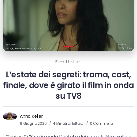
Film thriller
L’estate dei segreti: trama, cast,
finale, dove è girato il film in onda
su TV8
Anna Keller
9 Giugno 2026
4 Minuti di lettura
0 Commenti
Oggi su TV8 va in onda L’estate dei segreti, film giallo e