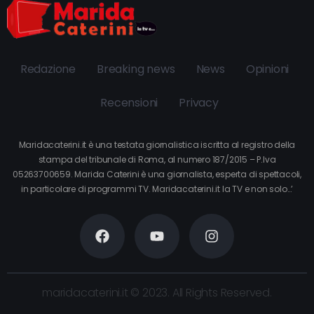
Redazione
Breaking news
News
Opinioni
Recensioni
Privacy
Maridacaterini.it è una testata giornalistica iscritta al registro della
stampa del tribunale di Roma, al numero 187/2015 – P.Iva
05263700659. Marida Caterini è una giornalista, esperta di spettacoli,
in particolare di programmi TV. Maridacaterini.it la TV e non solo…’
maridacaterini.it © 2023. All Rights Reserved.