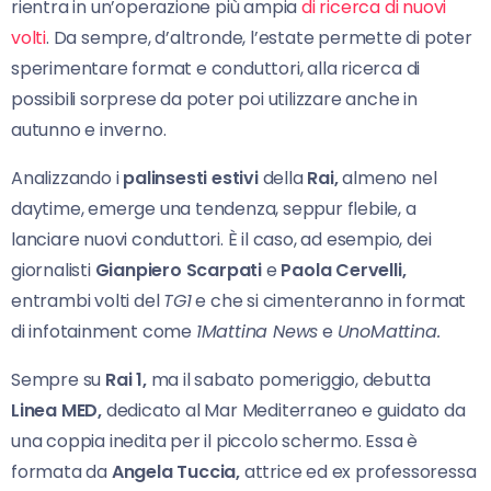
rientra in un’operazione più ampia
di ricerca di nuovi
volti
. Da sempre, d’altronde, l’estate permette di poter
sperimentare format e conduttori, alla ricerca di
possibili sorprese da poter poi utilizzare anche in
autunno e inverno.
Analizzando i
palinsesti estivi
della
Rai,
almeno nel
daytime, emerge una tendenza, seppur flebile, a
lanciare nuovi conduttori. È il caso, ad esempio, dei
giornalisti
Gianpiero Scarpati
e
Paola Cervelli,
entrambi volti del
TG1
e che si cimenteranno in format
di infotainment come
1Mattina News
e
UnoMattina.
Sempre su
Rai 1,
ma il sabato pomeriggio, debutta
Linea MED,
dedicato al Mar Mediterraneo e guidato da
una coppia inedita per il piccolo schermo. Essa è
formata da
Angela Tuccia,
attrice ed ex professoressa