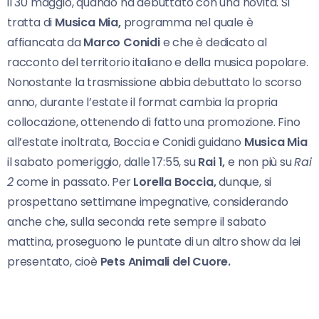
il 30 maggio, quando ha debuttato con una novità. Si
tratta di
Musica Mia,
programma nel quale è
affiancata da
Marco Conidi
e che è dedicato al
racconto del territorio italiano e della musica popolare.
Nonostante la trasmissione abbia debuttato lo scorso
anno, durante l’estate il format cambia la propria
collocazione, ottenendo di fatto una promozione. Fino
all’estate inoltrata, Boccia e Conidi guidano
Musica Mia
il sabato pomeriggio, dalle 17:55, su
Rai 1,
e non più su
Rai
2
come in passato. Per
Lorella Boccia,
dunque, si
prospettano settimane impegnative, considerando
anche che, sulla seconda rete sempre il sabato
mattina, proseguono le puntate di un altro show da lei
presentato, cioè
Pets Animali del Cuore.