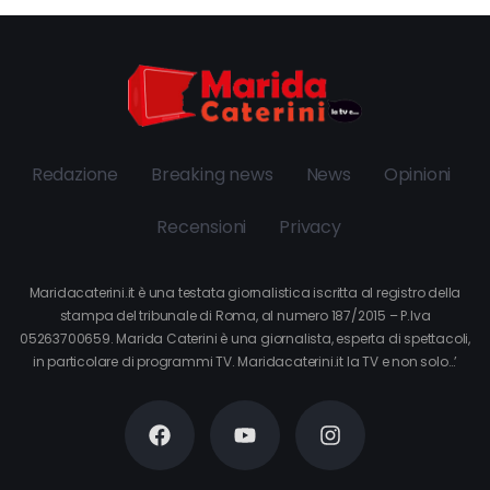
Redazione
Breaking news
News
Opinioni
Recensioni
Privacy
Maridacaterini.it è una testata giornalistica iscritta al registro della
stampa del tribunale di Roma, al numero 187/2015 – P.Iva
05263700659. Marida Caterini è una giornalista, esperta di spettacoli,
in particolare di programmi TV. Maridacaterini.it la TV e non solo…’