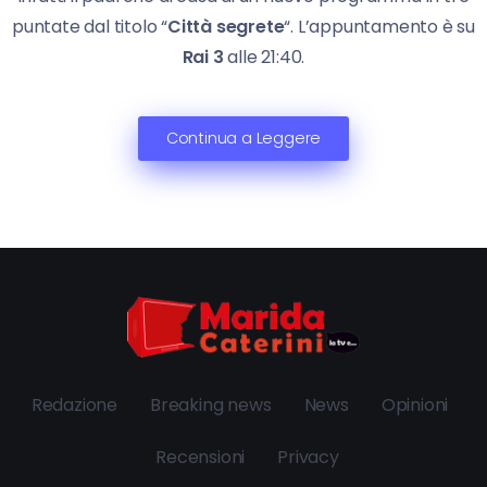
puntate dal titolo “
Città segrete
“. L’appuntamento è su
Rai 3
alle 21:40.
Continua a Leggere
Redazione
Breaking news
News
Opinioni
Recensioni
Privacy