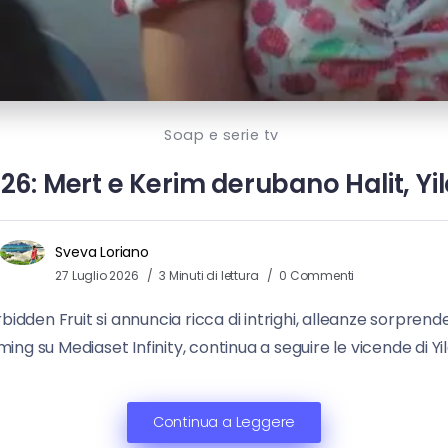
Soap e serie tv
026: Mert e Kerim derubano Halit, Yil
Sveva Loriano
27 Luglio 2026
3 Minuti di lettura
0 Commenti
orbidden Fruit si annuncia ricca di intrighi, alleanze sorprend
ing su Mediaset Infinity, continua a seguire le vicende di Yild
Continua a Leggere