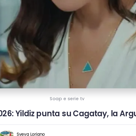
Soap e serie tv
026: Yildiz punta su Cagatay, la Ar
Sveva Loriano