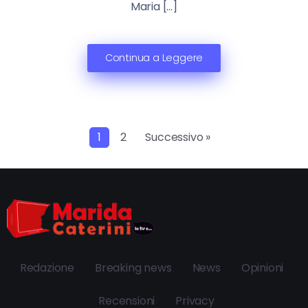
Maria […]
Continua a Leggere
1
2
Successivo »
Redazione
Breaking news
News
Opinioni
Recensioni
Privacy