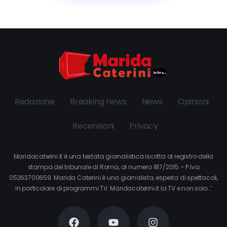
Redazione
Breaking news
News
Opinioni
Recensioni
Privacy
Maridacaterini.it è una testata giornalistica iscritta al registro della
stampa del tribunale di Roma, al numero 187/2015 – P.Iva
05263700659. Marida Caterini è una giornalista, esperta di spettacoli,
in particolare di programmi TV. Maridacaterini.it la TV e non solo…’