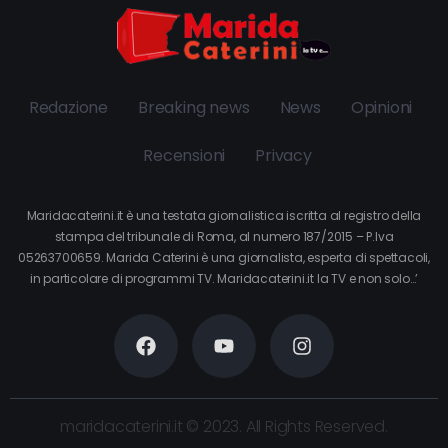
Redazione
Breaking news
News
Opinioni
Recensioni
Privacy
Maridacaterini.it è una testata giornalistica iscritta al registro della
stampa del tribunale di Roma, al numero 187/2015 – P.Iva
05263700659. Marida Caterini è una giornalista, esperta di spettacoli,
in particolare di programmi TV. Maridacaterini.it la TV e non solo…’
maridacaterini.it © 2023. All Rights Reserved.