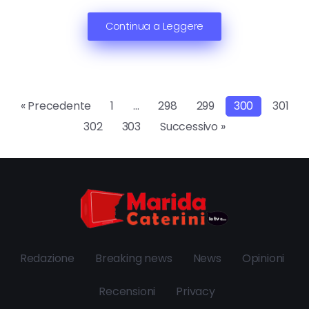
Continua a Leggere
« Precedente
1
…
298
299
300
301
302
303
Successivo »
Redazione
Breaking news
News
Opinioni
Recensioni
Privacy