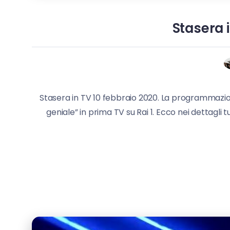
Stasera 
Stasera in TV 10 febbraio 2020. La programmazione 
geniale” in prima TV su Rai 1. Ecco nei dettagli