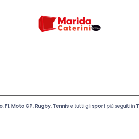
io
,
F1
,
Moto GP,
Rugby
,
Tennis
e tutti gli
sport
più seguiti in