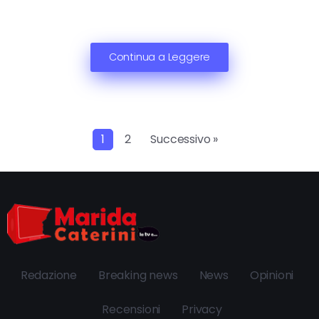
Continua a Leggere
1
2
Successivo »
Redazione
Breaking news
News
Opinioni
Recensioni
Privacy