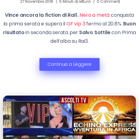
27 Novembre 2018
5 Minuti di lettura
0 Commenti
Vince ancora la fiction di Rai1.
Nero a metà
conquista
la prima serata e supera il
GF vip 3
fermo al 20.8%.
Buon
risultato
in seconda serata per
Salvo Sottile
con Prima
dell’alba su Rai3.
Continua a Leggere