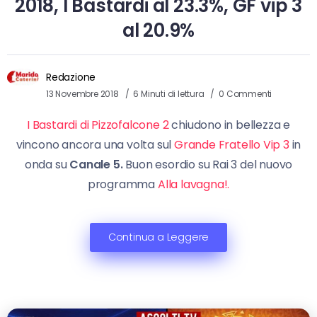
2018, I Bastardi al 23.3%, GF vip 3
al 20.9%
Redazione
13 Novembre 2018
6 Minuti di lettura
0 Commenti
I Bastardi di Pizzofalcone 2
chiudono in bellezza e
vincono ancora una volta sul
Grande Fratello Vip 3
in
onda su
Canale 5.
Buon esordio su Rai 3 del nuovo
programma
Alla lavagna!.
Continua a Leggere